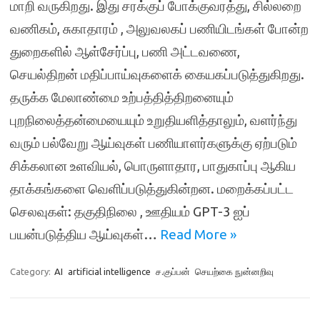
மாறி வருகிறது. இது சரக்குப் போக்குவரத்து, சில்லறை
வணிகம், சுகாதாரம் , அலுவலகப் பணியிடங்கள் போன்ற
துறைகளில் ஆள்சேர்ப்பு, பணி அட்டவணை,
செயல்திறன் மதிப்பாய்வுகளைக் கையகப்படுத்துகிறது.
தருக்க மேலாண்மை உற்பத்தித்திறனையும்
புறநிலைத்தன்மையையும் உறுதியளித்தாலும், வளர்ந்து
வரும் பல்வேறு ஆய்வுகள் பணியாளர்களுக்கு ஏற்படும்
சிக்கலான உளவியல், பொருளாதார, பாதுகாப்பு ஆகிய
தாக்கங்களை வெளிப்படுத்துகின்றன. மறைக்கப்பட்ட
செலவுகள்: தகுதிநிலை , ஊதியம் GPT-3 ஐப்
பயன்படுத்திய ஆய்வுகள்…
Read More »
Category:
AI
artificial intelligence
ச.குப்பன்
செயற்கை நுன்னறிவு