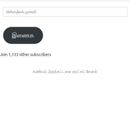
மின்னஞ்சல்
முகவரி
இணைக
Join 1,133 other subscribers
கணியம் அறக்கட்டளை வாட்சப் சேனல்