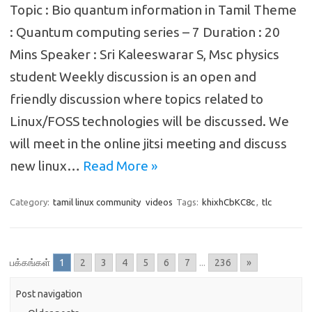
Topic : Bio quantum information in Tamil Theme
: Quantum computing series – 7 Duration : 20
Mins Speaker : Sri Kaleeswarar S, Msc physics
student Weekly discussion is an open and
friendly discussion where topics related to
Linux/FOSS technologies will be discussed. We
will meet in the online jitsi meeting and discuss
new linux…
Read More »
Category:
tamil linux community
videos
Tags:
khixhCbKC8c
,
tlc
பக்கங்கள்
1
2
3
4
5
6
7
...
236
»
Post navigation