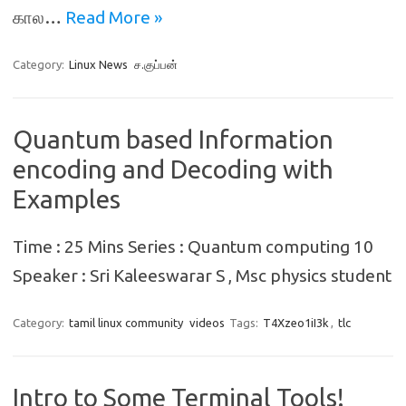
கால…
Read More »
Category:
Linux News
ச.குப்பன்
Quantum based Information
encoding and Decoding with
Examples
Time : 25 Mins Series : Quantum computing 10
Speaker : Sri Kaleeswarar S , Msc physics student
Category:
tamil linux community
videos
Tags:
T4Xzeo1iI3k
,
tlc
Intro to Some Terminal Tools!